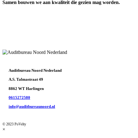
Samen bouwen we aan kwaliteit die gezien mag worden.
Auditbureau Noord Nederland
A.S. Talmastraat 49
8862 WT Harlingen
0615272580
info@auditbureaunoord.nl
© 2023 PoVelty
×