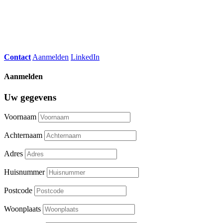
Contact
Aanmelden
LinkedIn
Aanmelden
Uw gegevens
Voornaam
Achternaam
Adres
Huisnummer
Postcode
Woonplaats