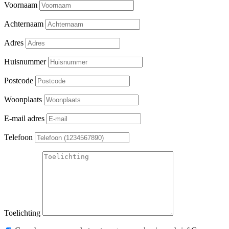
Voornaam
Achternaam
Adres
Huisnummer
Postcode
Woonplaats
E-mail adres
Telefoon
Toelichting