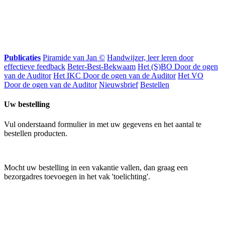
Publicaties
Piramide van Jan ©
Handwijzer, leer leren door
effectieve feedback
Beter-Best-Bekwaam
Het (S)BO Door de ogen
van de Auditor
Het IKC Door de ogen van de Auditor
Het VO
Door de ogen van de Auditor
Nieuwsbrief
Bestellen
Uw bestelling
Vul onderstaand formulier in met uw gegevens en het aantal te
bestellen producten.
Mocht uw bestelling in een vakantie vallen, dan graag een
bezorgadres toevoegen in het vak 'toelichting'.