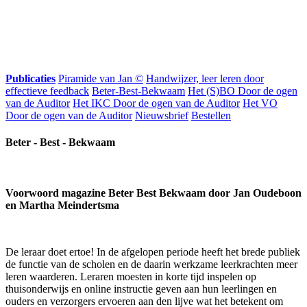
Publicaties
Piramide van Jan ©
Handwijzer, leer leren door
effectieve feedback
Beter-Best-Bekwaam
Het (S)BO Door de ogen
van de Auditor
Het IKC Door de ogen van de Auditor
Het VO
Door de ogen van de Auditor
Nieuwsbrief
Bestellen
Beter - Best - Bekwaam
Voorwoord magazine Beter Best Bekwaam door Jan Oudeboon
en Martha Meindertsma
De leraar doet ertoe! In de afgelopen periode heeft het brede publiek
de functie van de scholen en de daarin werkzame leerkrachten meer
leren waarderen. Leraren moesten in korte tijd inspelen op
thuisonderwijs en online instructie geven aan hun leerlingen en
ouders en verzorgers ervoeren aan den lijve wat het betekent om