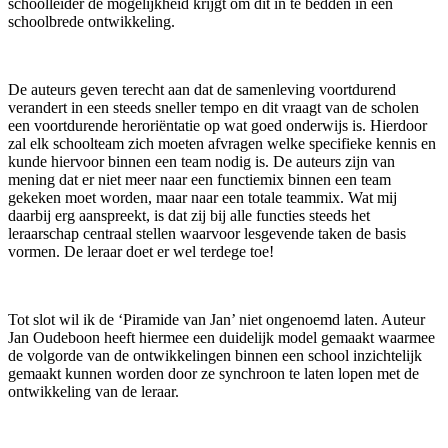
schoolleider de mogelijkheid krijgt om dit in te bedden in een
schoolbrede ontwikkeling.
De auteurs geven terecht aan dat de samenleving voortdurend
verandert in een steeds sneller tempo en dit vraagt van de scholen
een voortdurende heroriëntatie op wat goed onderwijs is. Hierdoor
zal elk schoolteam zich moeten afvragen welke specifieke kennis en
kunde hiervoor binnen een team nodig is. De auteurs zijn van
mening dat er niet meer naar een functiemix binnen een team
gekeken moet worden, maar naar een totale teammix. Wat mij
daarbij erg aanspreekt, is dat zij bij alle functies steeds het
leraarschap centraal stellen waarvoor lesgevende taken de basis
vormen. De leraar doet er wel terdege toe!
Tot slot wil ik de ‘Piramide van Jan’ niet ongenoemd laten. Auteur
Jan Oudeboon heeft hiermee een duidelijk model gemaakt waarmee
de volgorde van de ontwikkelingen binnen een school inzichtelijk
gemaakt kunnen worden door ze synchroon te laten lopen met de
ontwikkeling van de leraar.